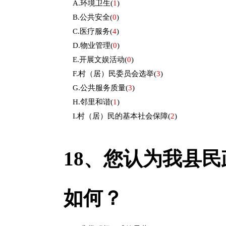
A.环境卫生
(
1
)
B.公共安全
(
0
)
C.医疗服务
(
4
)
D.物业管理
(
0
)
E.开展文娱活动
(
0
)
F.村（居）民委员会选举
(
3
)
G.公共服务质量
(
3
)
H.邻里和谐
(
1
)
I.村（居）民的基本社会保障
(
2
)
18、
您认为我县民
如何？