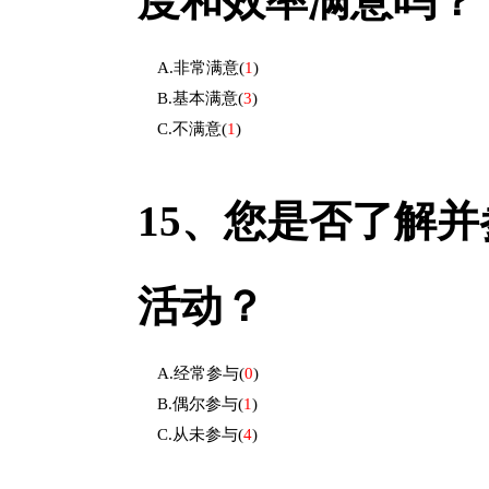
度和效率满意吗？
A.非常满意
(
1
)
B.基本满意
(
3
)
C.不满意
(
1
)
15、
您是否了解并
活动？
A.经常参与
(
0
)
B.偶尔参与
(
1
)
C.从未参与
(
4
)