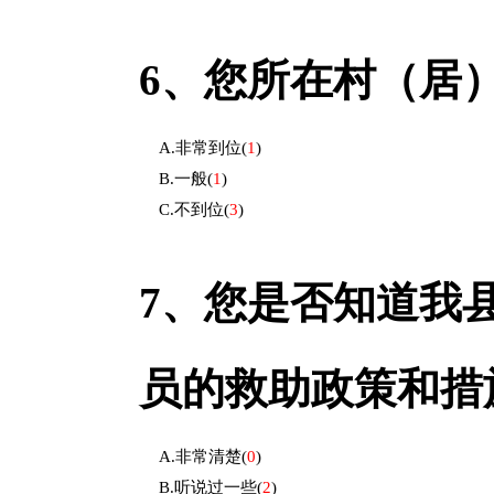
6、
您所在村（居
A.非常到位
(
1
)
B.一般
(
1
)
C.不到位
(
3
)
7、
您是否知道我
员的救助政策和措
A.非常清楚
(
0
)
B.听说过一些
(
2
)