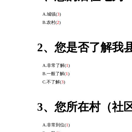
A.城镇
(
3
)
B.农村
(
2
)
2、
您是否了解我
A.非常了解
(
1
)
B.一般了解
(
1
)
C.不了解
(
3
)
3、
您所在村（社
A.非常到位
(
1
)