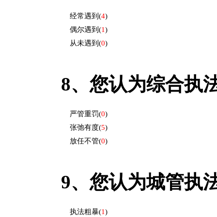
经常遇到
(
4
)
偶尔遇到
(
1
)
从未遇到
(
0
)
8、
您认为综合执
严管重罚
(
0
)
张弛有度
(
5
)
放任不管
(
0
)
9、
您认为城管执
执法粗暴
(
1
)