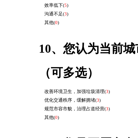
效率低下
(
5
)
沟通不足
(
3
)
其他
(
0
)
10、
您认为当前城
（可多选）
改善环境卫生，加强垃圾清理
(
3
)
优化交通秩序，缓解拥堵
(
3
)
规范市容市貌，治理占道经营
(
3
)
其他
(
0
)