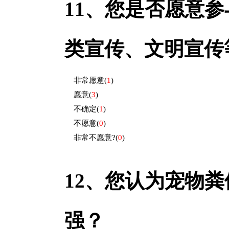
11、
您是否愿意参
类宣传、文明宣传
非常愿意
(
1
)
愿意
(
3
)
不确定
(
1
)
不愿意
(
0
)
非常不愿意?
(
0
)
12、
您认为宠物粪
强？