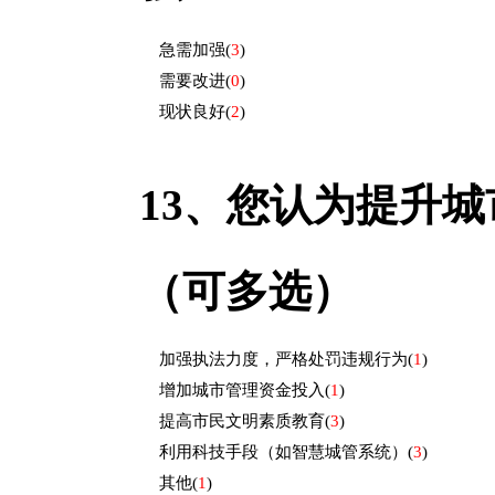
急需加强
(
3
)
需要改进
(
0
)
现状良好
(
2
)
13、
您认为提升城
（可多选）
加强执法力度，严格处罚违规行为
(
1
)
增加城市管理资金投入
(
1
)
提高市民文明素质教育
(
3
)
利用科技手段（如智慧城管系统）
(
3
)
其他
(
1
)