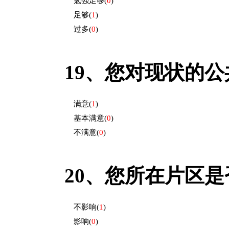
勉强足够
(
0
)
足够
(
1
)
过多
(
0
)
19、
您对现状的公共
满意
(
1
)
基本满意
(
0
)
不满意
(
0
)
20、
您所在片区是否
不影响
(
1
)
影响
(
0
)