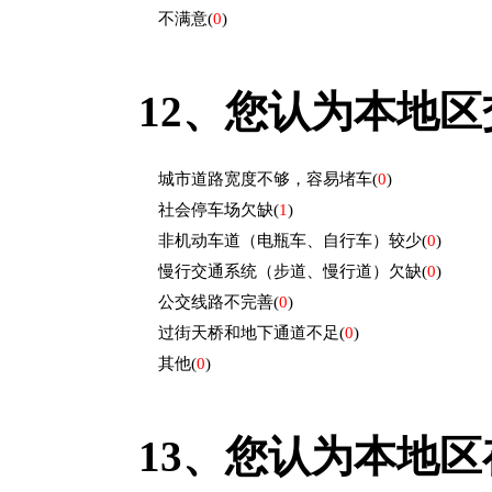
不满意
(
0
)
12、
您认为本地区交
城市道路宽度不够，容易堵车
(
0
)
社会停车场欠缺
(
1
)
非机动车道（电瓶车、自行车）较少
(
0
)
慢行交通系统（步道、慢行道）欠缺
(
0
)
公交线路不完善
(
0
)
过街天桥和地下通道不足
(
0
)
其他
(
0
)
13、
您认为本地区