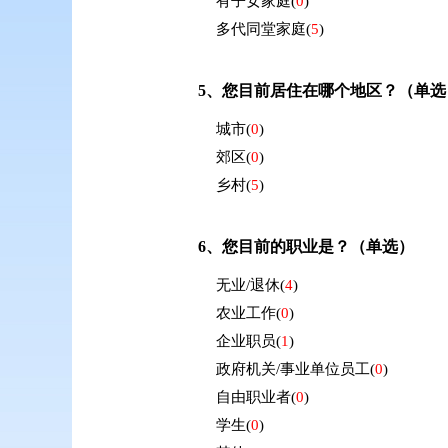
有子女家庭
(
0
)
多代同堂家庭
(
5
)
5、
您目前居住在哪个地区？（单选
城市
(
0
)
郊区
(
0
)
乡村
(
5
)
6、
您目前的职业是？（单选）
无业/退休
(
4
)
农业工作
(
0
)
企业职员
(
1
)
政府机关/事业单位员工
(
0
)
自由职业者
(
0
)
学生
(
0
)