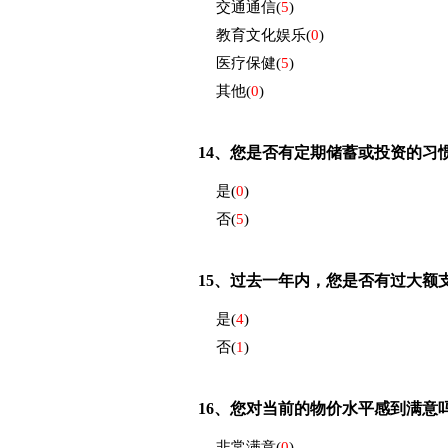
交通通信
(
5
)
教育文化娱乐
(
0
)
医疗保健
(
5
)
其他
(
0
)
14、
您是否有定期储蓄或投资的习
是
(
0
)
否
(
5
)
15、
过去一年内，您是否有过大额
是
(
4
)
否
(
1
)
16、
您对当前的物价水平感到满意
非常满意
(
0
)