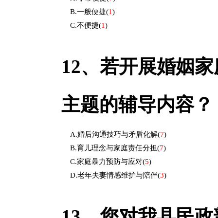
B.一般便捷
(
1
)
C.不便捷
(
1
)
12、
若开展婚姻家
主题的辅导内容？
A.婚后沟通技巧与矛盾化解
(
7
)
B.育儿理念与家庭责任分担
(
7
)
C.家庭暴力预防与应对
(
5
)
D.老年夫妻情感维护与陪伴
(
3
)
13、
您对我县民政