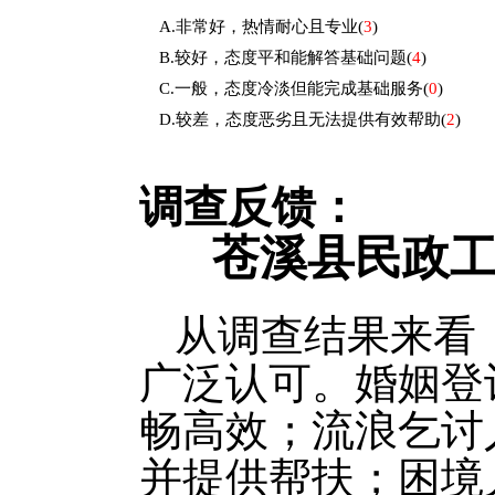
A.非常好，热情耐心且专业
(
3
)
B.较好，态度平和能解答基础问题
(
4
)
C.一般，态度冷淡但能完成基础服务
(
0
)
D.较差，态度恶劣且无法提供有效帮助
(
2
)
调查反馈：
苍溪县民政
从调查结果来看
广泛认可。婚姻登
畅高效；流浪乞讨
并提供帮扶；困境