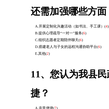
还需加强哪些方面
A.开展定制化兴趣活动（如书法、手工课）
(
4
)
B.提供心理疏导“一对一”服务
(
6
)
C.组织志愿者定期陪伴聊天
(
6
)
D.搭建老人与子女的远程沟通协助平台
(
6
)
E.其他
(
2
)
11、
您认为我县民
捷？
A.非常便捷
(
7
)