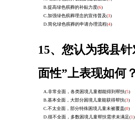
B.提高绿色殡葬的补贴力度
(
6
)
C.加强绿色殡葬理念的宣传普及
(
3
)
D.简化绿色殡葬的申请办理流程
(
4
)
15、
您认为我县针
面性”上表现如何
A.非常全面，各类困境儿童都能得到帮扶
(
5
)
B.基本全面，大部分困境儿童能获得帮扶
(
3
)
C.不太全面，部分特殊困境儿童未被覆盖
(
0
)
D.很不全面，多数困境儿童帮扶需求未满足
(
1
)