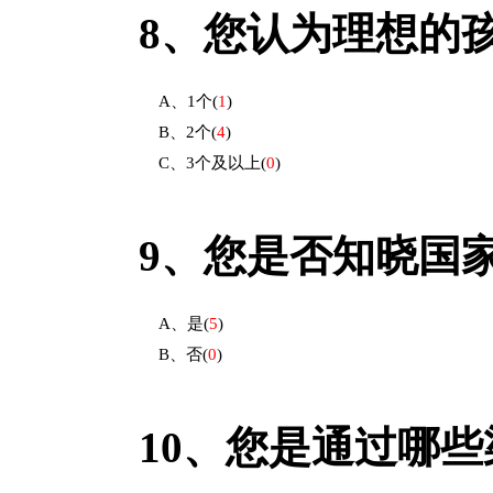
8、
您认为理想的
A、1个
(
1
)
B、2个
(
4
)
C、3个及以上
(
0
)
9、
您是否知晓国
A、是
(
5
)
B、否
(
0
)
10、
您是通过哪些