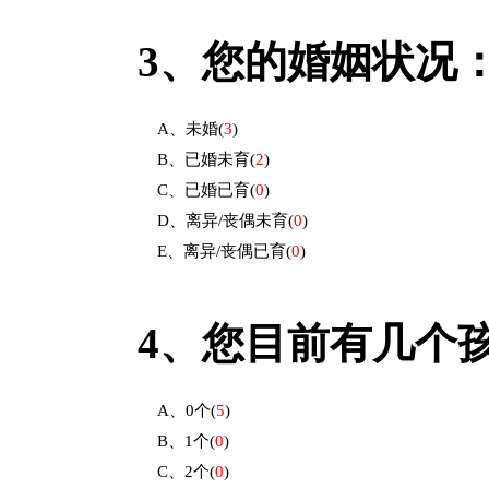
3、
您的婚姻状况
A、未婚
(
3
)
B、已婚未育
(
2
)
C、已婚已育
(
0
)
D、离异/丧偶未育
(
0
)
E、离异/丧偶已育
(
0
)
4、
您目前有几个
A、0个
(
5
)
B、1个
(
0
)
C、2个
(
0
)