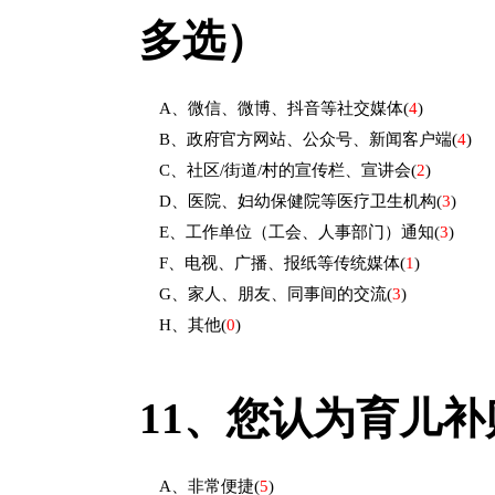
多选）
A、微信、微博、抖音等社交媒体
(
4
)
B、政府官方网站、公众号、新闻客户端
(
4
)
C、社区/街道/村的宣传栏、宣讲会
(
2
)
D、医院、妇幼保健院等医疗卫生机构
(
3
)
E、工作单位（工会、人事部门）通知
(
3
)
F、电视、广播、报纸等传统媒体
(
1
)
G、家人、朋友、同事间的交流
(
3
)
H、其他
(
0
)
11、
您认为育儿补
A、非常便捷
(
5
)