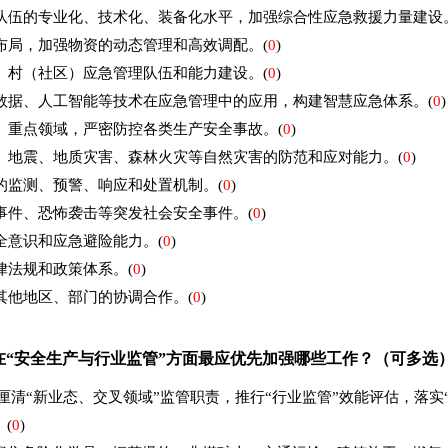
队伍的专业化、技术化、装备化水平，加强综合性应急救援力量建设
布局，加强物资的动态管理和高效调配。
(
0
)
、村（社区）应急管理队伍和能力建设。
(
0
)
数据、人工智能等技术在应急管理中的应用，构建智慧应急体系。
(
0
)
、重点领域，严密防控各类生产安全事故。
(
0
)
、地震、地质灾害、森林火灾等自然灾害的防范和应对能力。
(
0
)
的监测、预警、响应和处置机制。
(
0
)
事件、恐怖袭击等突发社会安全事件。
(
0
)
全意识和应急避险能力。
(
0
)
律法规和政策体系。
(
0
)
其他地区、部门的协调合作。
(
0
)
在“安全生产与行业监管”方面最应优先加强哪些工作？（可多选
:厘清“新业态、交叉领域”监管职责，推行“行业监管”效能评估，落实
。
(
0
)