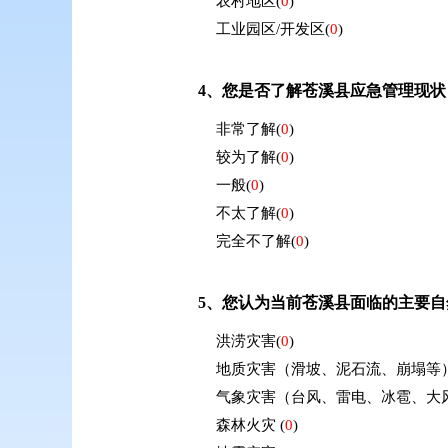
农村地区
(
0
)
工业园区/开发区
(
0
)
4、
您是否了解苍溪县应急管理现状
非常了解
(
0
)
较为了解
(
0
)
一般
(
0
)
不太了解
(
0
)
完全不了解
(
0
)
5、
您认为当前苍溪县面临的主要自
洪涝灾害
(
0
)
地质灾害（滑坡、泥石流、崩塌等
气象灾害（台风、雷电、冰雹、大
森林火灾
(
0
)