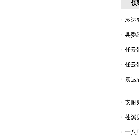
领
袁达
县委
任云
任云
袁达
安耐
苍溪
十八