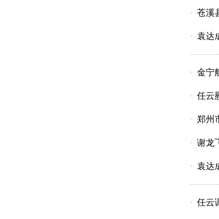
苍溪
袁达
金宁
任云
郑州
谢龙
袁达
任云