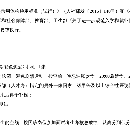
录用体检通用标准（试行）》（人社部发〔2016〕140号）和
源和社会保障部、教育部、卫生部《关于进一步规范入学和就业
）要求执行。
期彩色免冠2寸照片1张；
勿饮酒、避免剧烈运动。检查前一晚忌油腻饮食，20:00后禁食、
织部（人才办）指定的另外一家国家二级甲等及以上综合性医院
结束后再予补检；
测试。
产生的空额，按照该岗位参加面试考生考核总成绩，从高分到低