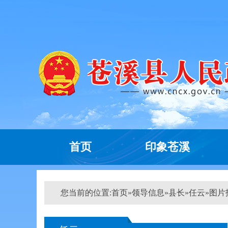
首页
印象苍溪
您当前的位置:
首页
»
领导信息
»
县长
»
任云
»
图片