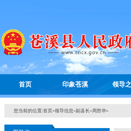
首页
印象苍溪
领导
您当前的位置:
首页
»
领导信息
»
副县长
»
周胜华
»