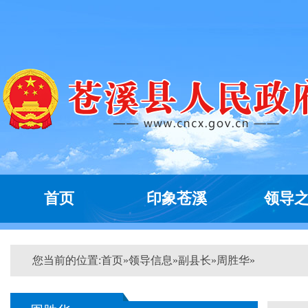
首页
印象苍溪
领导
您当前的位置:
首页
»
领导信息
»
副县长
»
周胜华
»