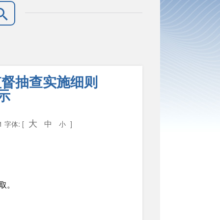
监督抽查实施细则
示
大
中
11
字体: [
小
]
取。