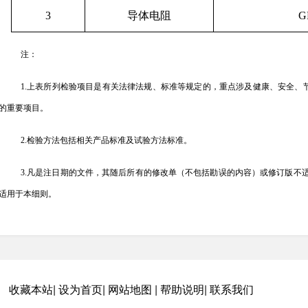
3
导体电阻
G
注：
1.上表所列检验项目是有关法律法规、标准等规定的，重点涉及健康、安全、
的重要项目。
2.检验方法包括相关产品标准及试验方法标准。
3.凡是注日期的文件，其随后所有的修改单（不包括勘误的内容）或修订版不
适用于本细则。
4.执行企业标准、团体标准、地方标准的产品，检验项目参照上述内容执行。
收藏本站
|
设为首页
|
网站地图
|
帮助说明
|
联系我们
3 判定规则