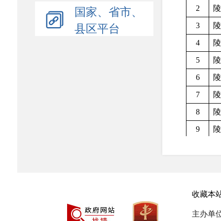
国家、省市、
2
陵
县区平台
3
陵
4
陵
5
陵
6
陵
7
陵
8
陵
9
陵
10
陵
11
陵
12
陵
收藏本
13
陵
主办单
14
陵