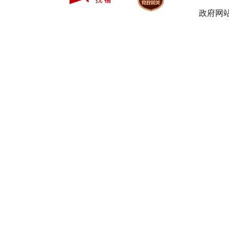
政府网站
15
陵
16
陵
17
陵
18
陵
19
陵
20
陵
21
陵
22
陵
23
陵
24
陵
25
陵
26
陵
27
陵