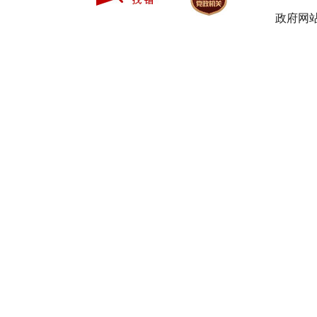
地 · 汉
政府网站
水秀城
项目
（二
期）
交投置
地·汉水
秀城(一
期)
仁和苑
三期
凯旋丽
都
北城首
府