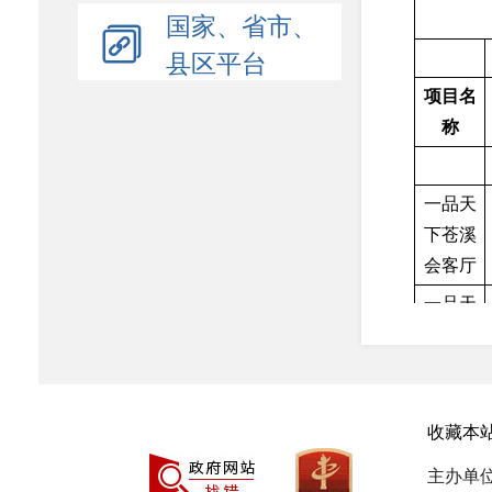
国家、省市、
县区平台
项目名
称
一品天
下苍溪
会客厅
一品天
下苍溪
会客厅
（二
期）
收藏本
交投置
主办单