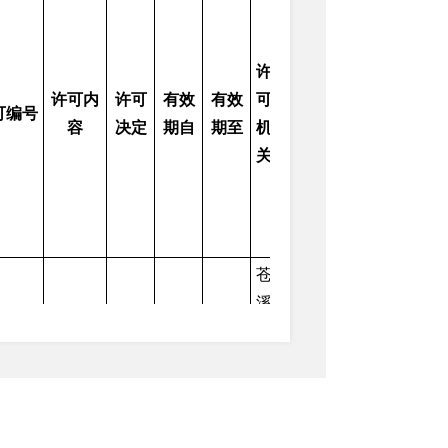
许
许可内
许可
有效
有效
可
许可机关统一社会信
可编号
容
决定
期自
期至
机
用代码
关
苍
溪
县
预售总
住
苍
建筑面
房
025）
积
2025-
2025-
2026-
和
11510724MB18624116
预售证
2918.85
1-20
1-20
1-20
城