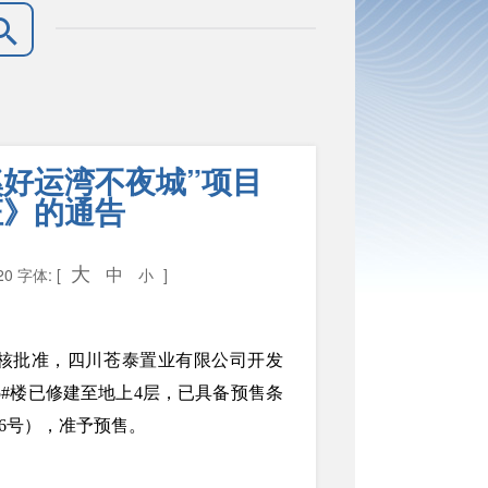
好运湾不夜城”项目
证》的通告
大
中
20
字体: [
小
]
核批准，四川苍泰置业有限公司开发
，5#楼已修建至地上4层，已具备预售条
06号），准予预售。