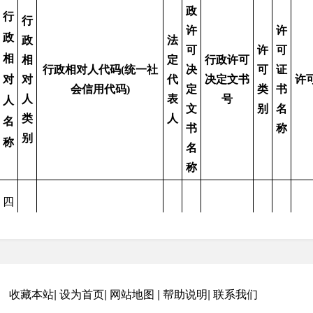
政
行
行
许
许
政
政
法
可
许
可
相
相
定
行政许可
行政相对人代码(统一社
决
可
证
对
对
代
决定文书
许
会信用代码)
定
类
书
人
表
号
人
文
别
名
类
人
名
书
称
别
称
名
称
四
川
法
商
商
苍
人
品
品
泰
及
房
苍
房
饶
置
非
预
（2025）
普
预
（2
91510824MACFR4C74M
大
收藏本站
|
设为首页
|
网站地图
|
帮助说明
|
联系我们
业
法
售
房预售证
通
售
房
炎