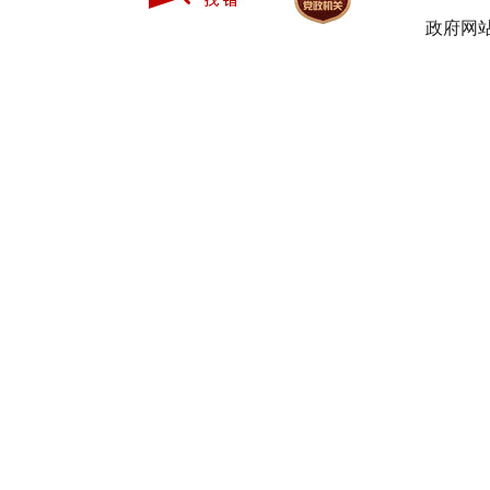
主要职
政府网站
展规划，制
食盐电子追
监测盐业行
股室负责
2.项目
主要职
目备案、投
南”协同发
股室负责
3.信息
主要职