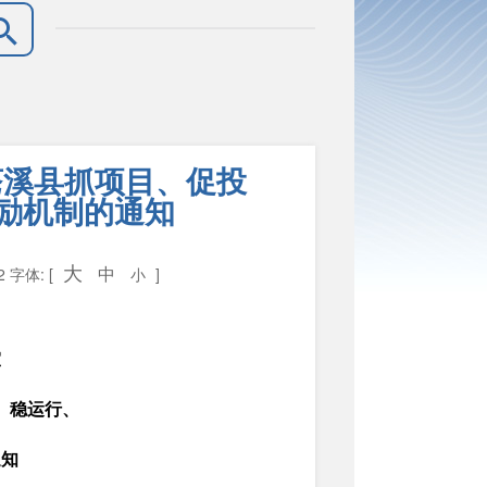
苍溪县抓项目、促投
励机制的通知
大
中
22
字体: [
小
]
室
、稳运行、
通知