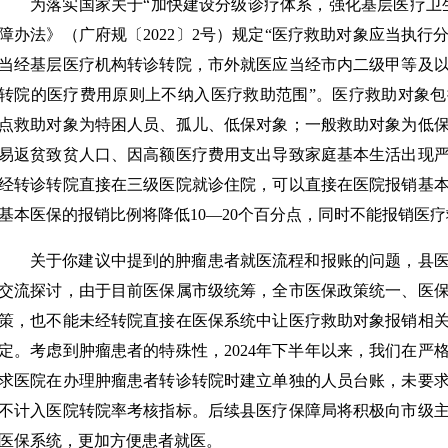
为落实国家关于“加快建设分级诊疗体系，强化基层医疗卫
障办法》（广府规〔2022〕2号）规定“医疗救助对象应当执
当经基层医疗机构转诊转院，市外就医应当经市内二级甲等及
转院的医疗费用原则上不纳入医疗救助范围”。医疗救助对象
点救助对象为特困人员、孤儿、低保对象；一般救助对象为低
易返贫致贫人口、因高额医疗费用支出导致家庭基本生活出现
经转诊转院直接在三级医院就诊住院，可以直接在医院报销基
基本医保的报销比例将降低10—20个百分点，同时不能报销医
关于你建议中提到的肿瘤患者就医流程和报账的问题，县
交流探讨，由于目前医保属市级统筹，全市医保政策统一、医
策，也不能未经转院直接在医保系统中让医疗救助对象报销相
定。考虑到肿瘤患者的特殊性，2024年下半年以来，我们在严
求医院在办理肿瘤患者转诊转院时建立单独的人员台账，未要
不计入医院转院率考核指标。后续县医疗保障局将积极向市级
医保系统，更加方便患者就医。