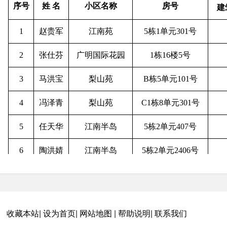
序号
姓 名
小区名称
房号
建
1
赵贵军
江南苑
5栋1单元301号
2
张仕芬
广明国际花园
1栋16楼5号
3
马洪宝
梨山苑
B栋5单元101号
4
冯泽青
梨山苑
C1栋8单元301号
5
任天华
江南半岛
5栋2单元407号
6
陶洪婧
江南半岛
5栋2单元2406号
7
苟兴平
龙锦苑
8单元6层601号
8
王忠琼
龙锦苑
9单元2层204号
收藏本站
|
设为首页
|
网站地图
|
帮助说明
|
联系我们
9
姜显英
龙锦苑
10单元2层203号