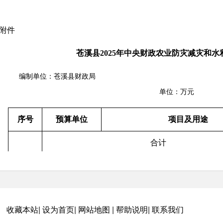
附件
苍溪县2025年中央财政农业防灾减灾和
编制单位：苍
单位：万元
序号
预算单位
项目及用途
合计
1
县水利局
2025年水库渠道水毁修
2
县水利局
2025年水利救灾项
收藏本站
|
设为首页
|
网站地图
|
帮助说明
|
联系我们