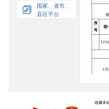
国家、省市、
县区平台
序
统
号
1151
1
3.无
收藏本