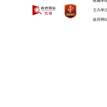
收藏本
七、公
主办单
自本公
政府网站
八、其
（一）
号)和《财政
断加大“政
县采购
理相关业务
中国建设
中国农业
中国邮政