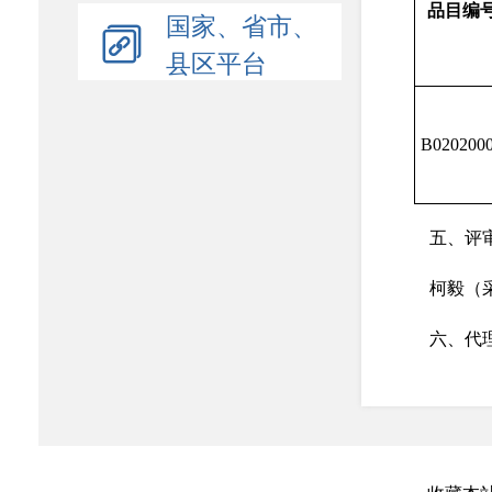
品目编
国家、省市、
县区平台
B020200
五、评
柯毅（
六、代
代理服
无
代理服