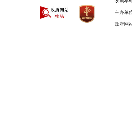
收藏本
主办单
合同包
政府网站
七、公
自本公
八、其
（一）
号)和《财政
断加大“政
县采购
理相关业务
中国建设