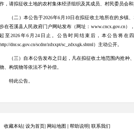
作，请拟征收土地的农村集体经济组织及其成员、村民委员会和
（二）本公告于2026年6月10日在拟征收土地所在的乡
步在苍溪县人民政府门户网站发布（网址：www.cncx.gov.c
起至2026年6月24日止。公告时间结束后，本公告将
http://dnr.sc.gov.cn/scdnr/zdxxpt/sc_zdxxgk.shtml）主动公开。
（三）自本公告发布之日起，凡在拟征收土地范围内抢种
物、构筑物等依法不予补偿。
特此公告。
附件：元坝2—2H井项目拟征收范围土地情况明细表
收藏本站
|
设为首页
|
网站地图
|
帮助说明
|
联系我们