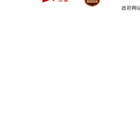
政府网站
苍溪县
鑫豪家
王定
贾登
张烈