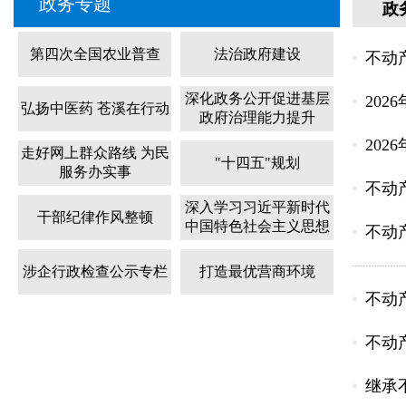
政务专题
政
第四次全国农业普查
法治政府建设
不动
深化政务公开促进基层
20
弘扬中医药 苍溪在行动
政府治理能力提升
20
走好网上群众路线 为民
"十四五"规划
服务办实事
不动
深入学习习近平新时代
干部纪律作风整顿
中国特色社会主义思想
不动
涉企行政检查公示专栏
打造最优营商环境
不动
不动
继承