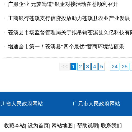
广服企业·元梦蜀道”银企对接活动在苍顺利召开
工商银行苍溪支行信贷投放助力苍溪县农业产业发展
苍溪县市场监督管理局关于拟吊销苍溪县久亿科技有限
增速全市第一！苍溪县“四个最优”营商环境结硕果
<<
1
2
3
4
5
...
24
25
四川省人民政府网站
广元市人民政府网站
收藏本站
|
设为首页
|
网站地图
|
帮助说明
|
联系我们