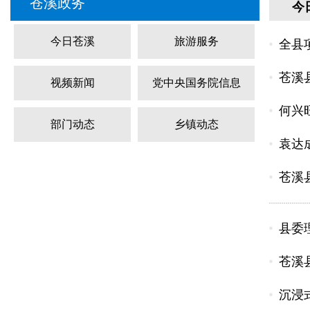
苍溪政务
今
今日苍溪
旅游服务
全县
苍溪
视频新闻
党中央国务院信息
何兴
部门动态
乡镇动态
袁达
苍溪
县委
苍溪县
沉浸