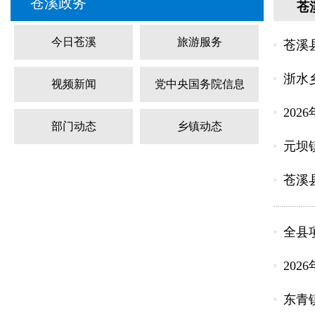
苍溪政务
苍
今日苍溪
旅游服务
苍溪
浙水
视频新闻
党中央国务院信息
202
部门动态
乡镇动态
元坝
苍溪
全县
202
东青