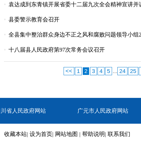
袁达成到东青镇开展省委十二届九次全会精神宣讲并调
县委警示教育会召开
全县集中整治群众身边不正之风和腐败问题领导小组2
十八届县人民政府第97次常务会议召开
<<
1
2
3
4
5
...
24
25
四川省人民政府网站
广元市人民政府网站
收藏本站
|
设为首页
|
网站地图
|
帮助说明
|
联系我们