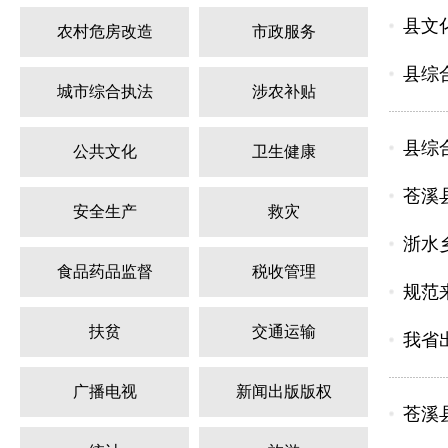
县文
农村危房改造
市政服务
县综
城市综合执法
涉农补贴
县综
公共文化
卫生健康
苍溪
安全生产
救灾
浙水
食品药品监督
税收管理
规范
扶贫
交通运输
我省
广播电视
新闻出版版权
苍溪