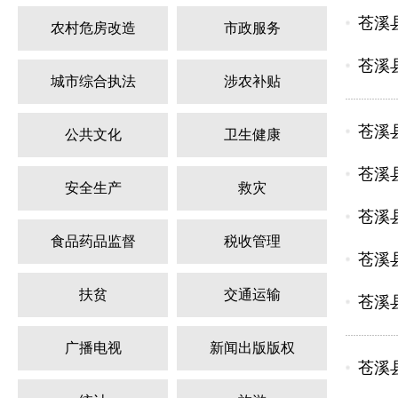
苍溪县
农村危房改造
市政服务
苍溪县
城市综合执法
涉农补贴
苍溪
公共文化
卫生健康
苍溪县
安全生产
救灾
苍溪县
食品药品监督
税收管理
苍溪县
扶贫
交通运输
苍溪县
广播电视
新闻出版版权
苍溪县